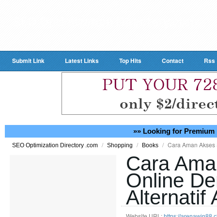
Submit Link
Latest Links
Top Hits
Contact
Rss
»» Looking for Premium 
/
/
/
Cara Aman Akses S
SEO Optimization Directory .com
Shopping
Books
Cara Aman
Online De
Alternatif
Website URL:
https://arenawin88.c