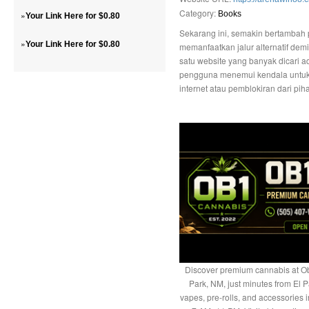
Category:
»
Books
Your Link Here for $0.80
Sekarang ini, semakin bertambah
»
Your Link Here for $0.80
memanfaatkan jalur alternatif de
satu website yang banyak dicari ad
pengguna menemui kendala untuk m
internet atau pemblokiran dari pi
Discover premium cannabis at Ob
Park, NM, just minutes from El P
vapes, pre-rolls, and accessories